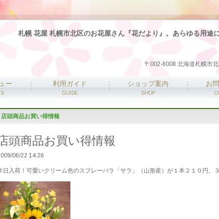
札幌 花屋 札幌市北区のお花屋さん『花だより』。あらゆる用途
〒002-8008 北海道札幌
ュー
利用ガイド
ショップ案内
お
RS
GUIDE
SHOP
C
店頭商品お買い得情報
店頭商品お買い得情報
009/06/22 14:26
本日入荷！可愛いクリーム色のスプレーバラ「サラ」（山形産）が１本２１０円。