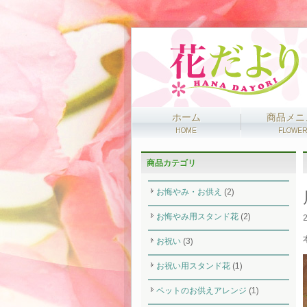
ホーム
商品メニ
HOME
FLOWE
商品カテゴリ
お悔やみ・お供え
(2)
お悔やみ用スタンド花
(2)
2
お祝い
(3)
お祝い用スタンド花
(1)
ペットのお供えアレンジ
(1)